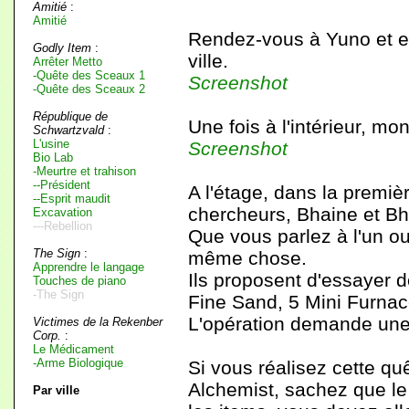
Amitié
:
Amitié
Rendez-vous à Yuno et en
Godly Item
:
ville.
Arrêter Metto
-Quête des Sceaux 1
Screenshot
-Quête des Sceaux 2
République de
Une fois à l'intérieur, m
Schwartzvald
:
L'usine
Screenshot
Bio Lab
-Meurtre et trahison
--Président
A l'étage, dans la premiè
--Esprit maudit
chercheurs, Bhaine et Bh
Excavation
---Rebellion
Que vous parlez à l'un ou
The Sign
:
même chose.
Apprendre le langage
Ils proposent d'essayer d
Touches de piano
-The Sign
Fine Sand, 5 Mini Furnac
L'opération demande une 
Victimes de la Rekenber
Corp.
:
Le Médicament
-Arme Biologique
Si vous réalisez cette qu
Alchemist, sachez que le
Par ville