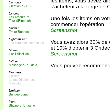
les items, vous devez all
Comodo
:
s'achètent à la forge de 
Création d'OBB
Einbroch
:
Les amoureux
Une fois les items en vo
Tour d'Einbroch
commencer l'opération.
Hugel
:
Screenshot
Traire Booboo
Lighthalzen
:
Vous avez alors 60% de c
Les livraisons inconnues
et 10% d'obtenir 3 Oride
Morroc
:
Screenshot
L'oeil d'Hellion
Niflheim
:
Vous pouvez recommencer 
Message à l'au-delà
Prontera
:
Cuisine
La malédiction des
Gaebolg
Umbala
:
Bungee Jump
Yuno
:
Bhaine et Bhagine