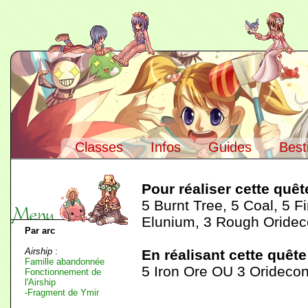
Classes
Infos
Guides
Best
Navigation :
Accueil
> Guides >
Quêtes
>
Bhaine et Bhagi
Pour réaliser cette quê
5 Burnt Tree, 5 Coal, 5 
Elunium, 3 Rough Oridec
Par arc
Airship
:
En réalisant cette quête
Famille abandonnée
5 Iron Ore OU 3 Orideco
Fonctionnement de
l'Airship
-Fragment de Ymir