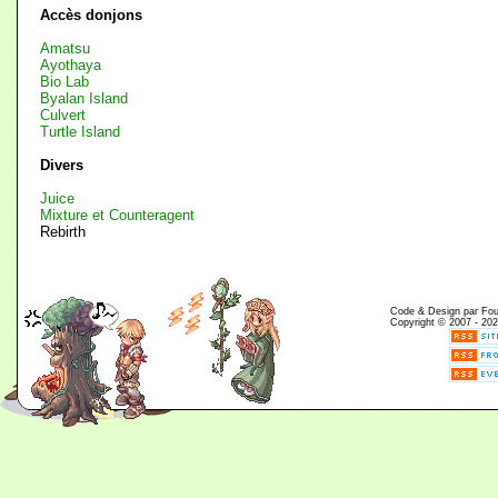
Accès donjons
Amatsu
Ayothaya
Bio Lab
Byalan Island
Culvert
Turtle Island
Divers
Juice
Mixture et Counteragent
Rebirth
Code & Design par Fouin
Copyright © 2007 - 202