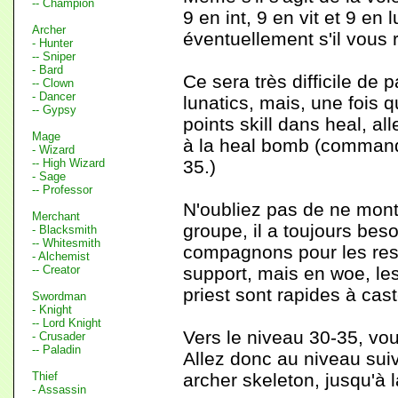
-- Champion
9 en int, 9 en vit et 9 en
Archer
éventuellement s'il vous r
- Hunter
-- Sniper
- Bard
Ce sera très difficile de 
-- Clown
- Dancer
lunatics, mais, une fois 
-- Gypsy
points skill dans heal, a
Mage
à la heal bomb (commande
- Wizard
-- High Wizard
35.)
- Sage
-- Professor
N'oubliez pas de ne monter
Merchant
groupe, il a toujours bes
- Blacksmith
-- Whitesmith
compagnons pour les resu
- Alchemist
-- Creator
support, mais en woe, les 
priest sont rapides à cast
Swordman
- Knight
-- Lord Knight
Vers le niveau 30-35, vou
- Crusader
-- Paladin
Allez donc au niveau suiv
Thief
archer skeleton, jusqu'à 
- Assassin