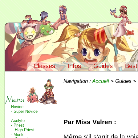
Classes
Infos
Guides
Best
Navigation :
Accueil
> Guides >
Novice
- Super Novice
Acolyte
Par Miss Valren :
- Priest
-- High Priest
- Monk
Même s'il s'agit de la vo