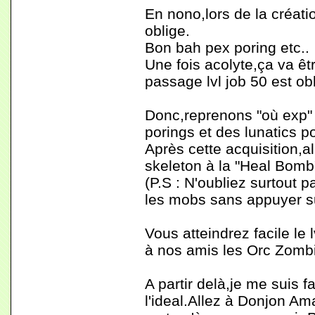
En nono,lors de la créat
oblige.
Bon bah pex poring etc..
Une fois acolyte,ça va ê
passage lvl job 50 est obli
Donc,reprenons "où exp" 
porings et des lunatics p
Après cette acquisition,a
skeleton à la "Heal Bomb
(P.S : N'oubliez surtout 
les mobs sans appuyer su
Vous atteindrez facile le 
à nos amis les Orc Zombie
A partir delà,je me suis f
l'ideal.Allez à Donjon Ama