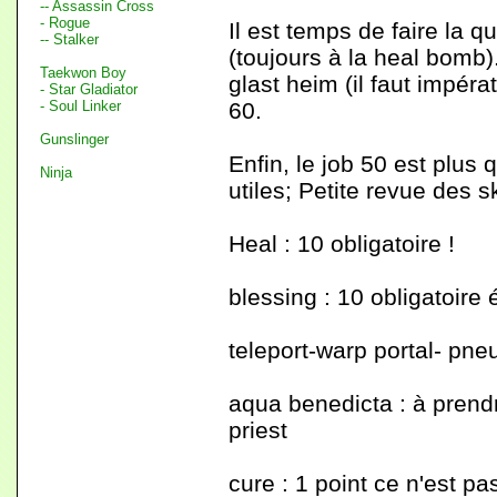
-- Assassin Cross
- Rogue
Il est temps de faire la q
-- Stalker
(toujours à la heal bomb)
Taekwon Boy
glast heim (il faut impér
- Star Gladiator
- Soul Linker
60.
Gunslinger
Enfin, le job 50 est plus 
Ninja
utiles; Petite revue des ski
Heal : 10 obligatoire !
blessing : 10 obligatoire
teleport-warp portal- pneu
aqua benedicta : à prendr
priest
cure : 1 point ce n'est pas