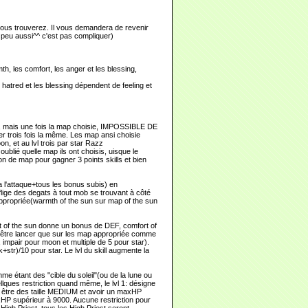
vous trouverez. Il vous demandera de revenir
 peu aussi^^ c'est pas compliquer)
th, les comfort, les anger et les blessing,
hatred et les blessing dépendent de feeling et
:P), mais une fois la map choisie, IMPOSSIBLE DE
 trois fois la même. Les map ansi choisie
n, et au lvl trois par star Razz
oublié quelle map ils ont choisis, uisque le
ion de map pour gagner 3 points skills et bien
 a l'attaque+tous les bonus subis) en
lige des degats à tout mob se trouvant à côté
ppropriée(warmth of the sun sur map of the sun
ort of the sun donne un bonus de DEF, comfort of
 être lancer que sur les map appropriée comme
 impair pour moon et multiple de 5 pour star).
tr)/10 pour star. Le lvl du skill augmente la
 étant des "cible du soleil"(ou de la lune ou
ellques restriction quand même, le lvl 1: désigne
doit être des taille MEDIUM et avoir un maxHP
axHP supérieur à 9000. Aucune restriction pour