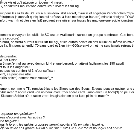
 de vie et qu'il attaque un joueur=>il meurt.
G, sa fait tres mal en woe contre les full vit et les full agi
 tout pour les skills de SG, il y a aussi deux skill secret, miracle et angel qui s'enclenchent "
 faire(mais je connaît quelqu'un qui a réussi à faire miracle par hasard) miracle designe TOU
mfort, warmth et bless en fait) peuvent être uiliser sur toutes les map quelque soit le jours(un v
compris en voyant les skills, le SG est un vrai bourin, surtout en groupe nombreux. Ces bonu
ns cet ordre).
uild, on verra surtout du full str full agi, et les autres points en dex ou luk ou même un mi
que l'a, l'int sers à rien(lvl 70 sans card et 1 en int=>600sp environ, et me suis jamais retr
 de prendre:
l 9 et Union
à 5 max(en full agi avec demon lvl 4 et une berserk on atteint facilement les 190 aspd)
et tous les anger lvl 3
 et tous les comfort lvl 1, c'est suffisant
l 3, sa peut être utile
 skills points) comme vous voulez^_^
nt:
ement, comme le TK. remplacé juste les Shoes par des Boots. Et vous pouvez equiper une arm
bible avec 2 andré card voir un book avec trois andré card. Sinon avec un book[3] on peut e
 Skeleton Soldier :O et selon votre imagination on peut faire plein de trucs^^
 apporter une précision ?
pas d'accord avec les autres ?
nc un guide !
ans le forum, les guides proposés seront ajoutés si ils en valent la peine.
jà vu un de ces guides sur un autre site ? Dites-le sur le forum pour qu'il soit enlevé.