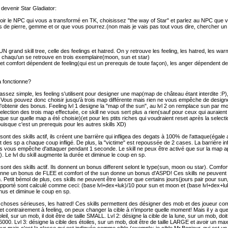
evenir Star Gladiator:
ir le NPC qui vous a transformé en TK, choisissez "the way of Star" et parlez au NPC que 
s de pierre, gemme et or que vous pourrez.(non mais je vais pas tout vous dire, chercher un
N grand skill tree, celle des feelings et hatred. On y retrouve les feeling, les hatred, les warm
chaqu'un se retrouve en trois exemplaire(moon, sun et star)
t comfort dépendent de feeling(qui est un prerequis de toute façon), les anger dépendent de 
 fonctionne?
t assez simple, les feeling s'utilisent pour designer une map(map de château étant interdite 
us pouvez donc choisir jusqu'à trois map différente mais rien ne vous empêche de designer
'obtenir des bonus. Feeling lvl 1 designe la "map of the sun", au lvl 2 on remplace sun par moo
selection des trois map effectuée, ce skill ne vous sert plus a rien(sauf pour ceux qui auraient 
ique sur quelle map a été choisie)(et pour les ptits riches qui voudraient reset après la select
puisque c'est un prerequis pour les autres skills XD)
ont des skills actif, ils créent une barrière qui infligea des degats à 100% de l'attaque(égale
es sp a chaque coup infligé. De plus, la "victime" est repoussée de 2 cases. La barrière inf
s vous empêche d'attaquer pendant 1 seconde. Le skill ne peux être activé que sur la map a
. Le lvl du skill augmente la durée et diminue le coup en sp.
sont des skills actif. Ils donnent un bonus different selont le type(sun, moon ou star). Comf
nne un bonus de FLEE et comfort of the sun donne un bonus d'ASPD! Ces skills ne peuvent
 Petit bémol de plus, ces skills ne peuvent être lancer que certains jours(jours pair pour sun,
porté sont calculé comme ceci: (base lvl+dex+luk)/10 pour sun et moon et (base lvl+dex+luk+s
us et diminue le coup en sp.
hoses sérieuses, les hatred! Ces skills permettent des désigner des mob et des joueur comme
 et contrairement à feeling, on peux changer la cible à n'importe quelle moment! Mais il y a qu
oleil, sur un mob, il doit être de taille SMALL. Lvl 2: désigne la cible de la lune, sur un mob, 
6000. Lvl 3: désigne la cible des étoiles, sur un mob, doit être de taille LARGE et avoir un m