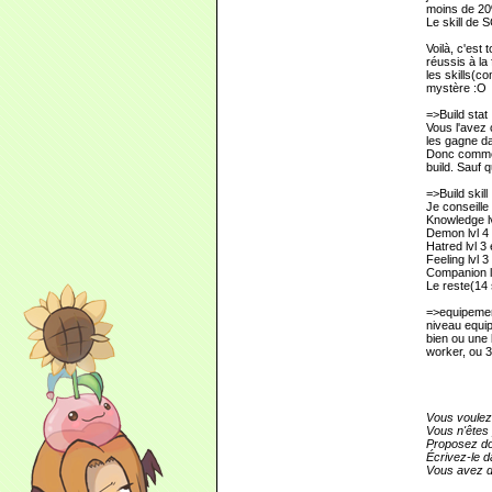
moins de 20%
Le skill de S
Voilà, c'est
réussis à la
les skills(co
mystère :O
=>Build stat
Vous l'avez 
les gagne da
Donc comme b
build. Sauf 
=>Build skill
Je conseille
Knowledge lv
Demon lvl 4 
Hatred lvl 3 
Feeling lvl 3
Companion lv
Le reste(14
=>equipeme
niveau equip
bien ou une 
worker, ou 3
Vous voulez
Vous n'êtes 
Proposez do
Écrivez-le d
Vous avez dé