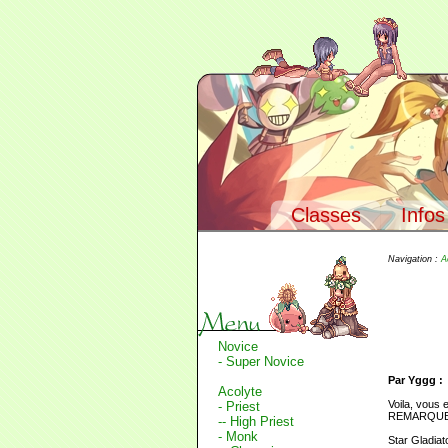
Classes
Infos
Navigation :
A
Novice
- Super Novice
Par Yggg :
Acolyte
Voila, vous 
- Priest
REMARQUE : S
-- High Priest
- Monk
Star Gladiat