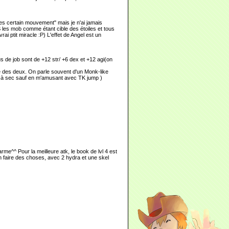
apres certain mouvement" mais je n'ai jamais
S les mob comme étant cible des étoiles et tous
rai ptit miracle :P) L'effet de Angel est un
s de job sont de +12 str/ +6 dex et +12 agi(on
xe des deux. On parle souvent d'un Monk-like
ouvé à sec sauf en m'amusant avec TK jump )
e^^ Pour la meilleure atk, le book de lvl 4 est
n faire des choses, avec 2 hydra et une skel