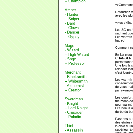
-- Champion
=>Comment d
Archer
Retournez vo
- Hunter
avec les plu
-- Sniper
=>les skills:
- Bard
-- Clown
Les SG ont U
- Dancer
sachant que 
-- Gypsy
Les warmth e
hatred.
Mage
Comment ça
- Wizard
-- High Wizard
En fait c'es
CHANGER! Vo
- Sage
permettent d
-- Professor
Une fois la 
relancer ind
Merchant
c'est loupé 
- Blacksmith
Les warmth s
-- Whitesmith
consomment d
- Alchemist
de vous mai
-- Creator
par exemple)
Les comfort 
Swordman
the moon do
- Knight
pour warmth.
-- Lord Knight
Les bonus ap
durée du bon
- Crusader
-- Paladin
Passons au c
des étoiles)
Thief
la cible du s
supérieur à 
- Assassin