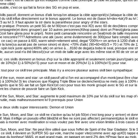
ueur mais c'est la classe qui est indiquée comme cible.(exemple: je cible Mr.Bonjour, qui est un
mme cible)
ensable, c'est ce qui fait la force des SG en pvp et woe.
ills passif, donnent un bonus d'atk lorsqu'on attaque la cible approprié(si j'attaque la cible de
l du skill influe directement sur le bonus apporté. Le bonus est de (base lvl+dex+luk)/9 au lvl 
3 au lvl 3. Il faut ajouter la str dans la paranthese pour angry of the stars.
e pratique: Prenons un petit SG de lvl 90(non c'est pas moi XD) avec 60 de dex(bless compris
compagnée(et donc grouper) par 10 autres personnes(Kihop pawa) dont un Priest(gloria pawa
 SG(et faire gloria pour le pripri). Notre petit camarade rencontre un Seal(mob de taille moy
be rencontre???? Admettons une atk (avec arme évidemment) de 300(pour faire simple) av
ce cas) on passe à 600, warm wind=>element wind, degat *200%=> on arrive à 1200 d'atk de
de la lune(sa aurait pas de sense sinon) et donc +70% d'atk( (90+60+60)/3 = 70 ) et 70% de 120
 un spin kick juste apres(400% atk) on arrive à….8160 de degat(a bobo le seal, presque one sh
e, aucun seal n'a été blessé)(sur un mob de taille arge avec les même stat et 90 de str on a
s: ces skills donnent un bonus d'xp sur la cible approprié et seulement certain jours!(pairs p
 de 10%(lvl 1) à 50%(lvl 5) pour sun et moon et de 20%(lvl 1) à 100%(lvl 5) pour star.
t tout pour ce skill tree principale. Mais il y a encore plusieur autres skill bien sympathique:
 the sun, moon and star: un skill passif util si l'on est accompagné d'un monk(peut être ch
1) à 100%(lvl 3) les chances que Raging Triple Blow se declenchent(sa ne mets pas à 10
) après que le SG aie fait un Spin Kick!(et ceci pour tous les monk groupé avec le SG et sur
t les chance de pouvoir faire un Spin Kick.
 the Sun, Moon, and Star: augmente le poid maximum de 10% par lvl du skill sur les map of 
nutile, mais malheureusement lvl 9 prerequis pour Union
x deux skills super interessants: Demon et Union
 Sun, Moon, and Star: ce skill ne s'active qu'au lvl job 50(et c'est long pour y arriver) et don
if. Mais il inflige un pseudo effet blind(hit et flee ne sont pas affecter) permanent(plus le skill es
 mais à monter avec modération si vous voulez pas finir avec une vision limitée à trois cases
Sun, Moon, and Star: Ne peut être utilisé que sous l'effet de Spirit of the Star Gladiator. Si le S
lise ce skill, il devient un SUPER SG qui vole, marche super vite(comme avec agi upXD) tapp
 que du bonheur! MAIS, et quel grand mais, en tappant on perd 2% des HPmax face au mob, 8