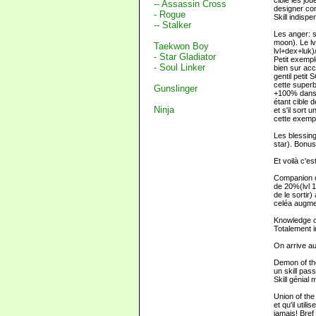
ciblé les jo
-- Assassin Cross
designer co
- Rogue
Skill indisp
-- Stalker
Les anger: sk
moon). Le lv
Taekwon Boy
lvl+dex+luk)/
- Star Gladiator
Petit exempl
- Soul Linker
bien sur ac
gentil petit
cette super
Gunslinger
+100% dans 
étant cible 
Ninja
et s'il sort
cette exempl
Les blessing
star). Bonus
Et voilà c'es
Companion of
de 20%(lvl 
de le sortir
celéa augmen
Knowledge of
Totalement i
On arrive au
Demon of the
un skill pass
Skill génial
Union of the 
et qu'il uti
jamais! Bref