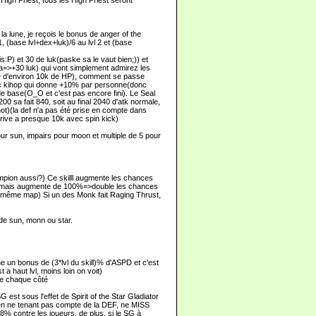
 High Priest, tous les High Priest seront
 la lune, je reçois le bonus de anger of the
1, (base lvl+dex+luk)/6 au lvl 2 et (base
:P) et 30 de luk(paske sa le vaut bien;)) et
=>+30 luk) qui vont simplement admirez les
enne d'environ 10k de HP), comment se passe
ec kihop qui donne +10% par personne(donc
 base(O_O et c'est pas encore fini). Le Seal
0 sa fait 840, soit au final 2040 d'atk normale,
ot)(la def n'a pas été prise en compte dans
rrive a presque 10k avec spin kick)
our sun, impairs pour moon et multiple de 5 pour
ampion aussi?) Ce skilll augmente les chances
0% mais augmente de 100%=>double les chances
 la même map) Si un des Monk fait Raging Thrust,
de sun, monn ou star.
ne un bonus de (3*lvl du skill)% d'ASPD et c'est
t a haut lvl, moins loin on voit)
 de chaque côté
G est sous l'effet de Spirit of the Star Gladiator
e en ne tenant pas compte de la DEF, ne MISS
% contre les joueurs, de plus, si le SG à