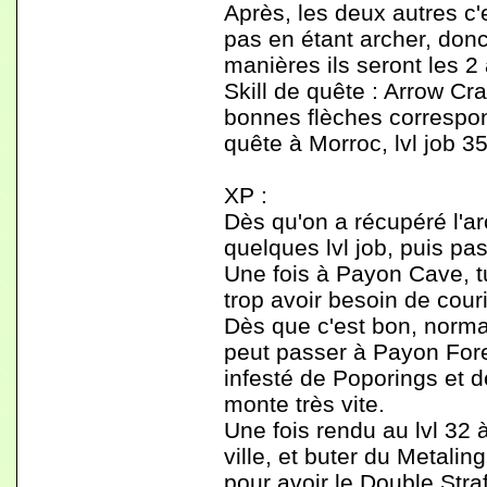
Après, les deux autres c'e
pas en étant archer, don
manières ils seront les 2
Skill de quête : Arrow Cr
bonnes flèches correspon
quête à Morroc, lvl job 35
XP :
Dès qu'on a récupéré l'ar
quelques lvl job, puis p
Une fois à Payon Cave, t
trop avoir besoin de couri
Dès que c'est bon, norma
peut passer à Payon For
infesté de Poporings et d
monte très vite.
Une fois rendu au lvl 32 
ville, et buter du Metalin
pour avoir le Double Straf