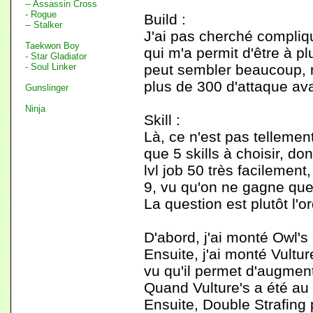
-- Assassin Cross
- Rogue
Build :
-- Stalker
J'ai pas cherché compliq
Taekwon Boy
qui m'a permit d'être à p
- Star Gladiator
- Soul Linker
peut sembler beaucoup, 
plus de 300 d'attaque ava
Gunslinger
Ninja
Skill :
Là, ce n'est pas tellemen
que 5 skills à choisir, d
lvl job 50 très facilement
9, vu qu'on ne gagne que 
La question est plutôt l'
D'abord, j'ai monté Owl's
Ensuite, j'ai monté Vultur
vu qu'il permet d'augmen
Quand Vulture's a été au 
Ensuite, Double Strafing 