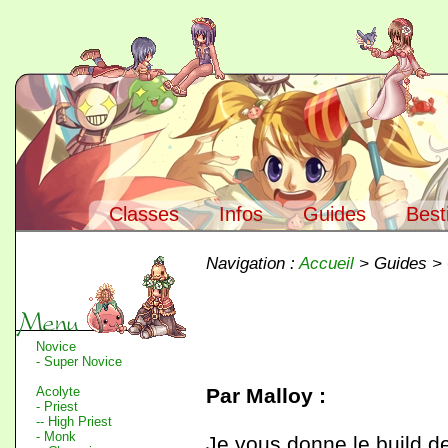
Classes
Infos
Guides
Best
Navigation :
Accueil
> Guides >
Novice
- Super Novice
Acolyte
Par Malloy :
- Priest
-- High Priest
- Monk
Je vous donne le build de