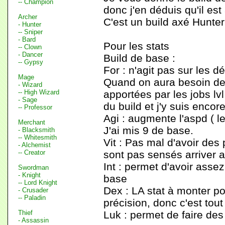
-- Champion
donc j'en déduis qu'il est
Archer
C'est un build axé Hunter
- Hunter
-- Sniper
- Bard
Pour les stats
-- Clown
- Dancer
Build de base :
-- Gypsy
For : n'agit pas sur les 
Mage
Quand on aura besoin de 
- Wizard
-- High Wizard
apportées par les jobs lvl 
- Sage
du build et j'y suis enco
-- Professor
Agi : augmente l'aspd ( le
Merchant
J'ai mis 9 de base.
- Blacksmith
-- Whitesmith
Vit : Pas mal d'avoir des 
- Alchemist
-- Creator
sont pas sensés arriver 
Int : permet d'avoir asse
Swordman
- Knight
base
-- Lord Knight
Dex : LA stat à monter pou
- Crusader
-- Paladin
précision, donc c'est tou
Thief
Luk : permet de faire des 
- Assassin