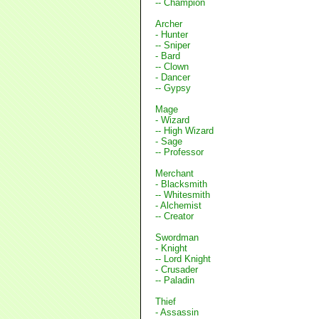
-- Champion
Archer
- Hunter
-- Sniper
- Bard
-- Clown
- Dancer
-- Gypsy
Mage
- Wizard
-- High Wizard
- Sage
-- Professor
Merchant
- Blacksmith
-- Whitesmith
- Alchemist
-- Creator
Swordman
- Knight
-- Lord Knight
- Crusader
-- Paladin
Thief
- Assassin