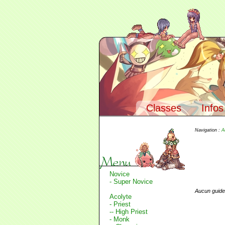
Classes
Infos
Navigation :
A
Novice
- Super Novice
Aucun guide p
Acolyte
- Priest
-- High Priest
- Monk