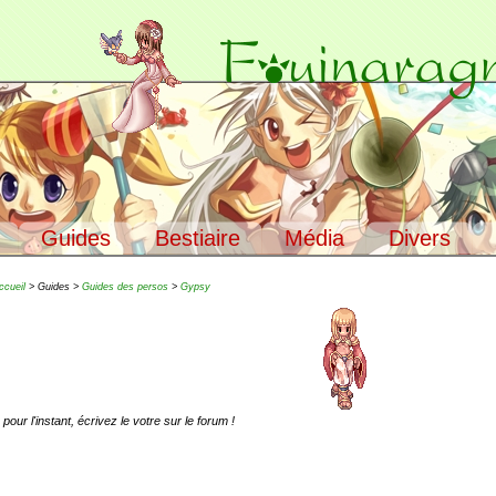
Guides
Bestiaire
Média
Divers
ccueil
> Guides >
Guides des persos
>
Gypsy
our l'instant, écrivez le votre sur le forum !