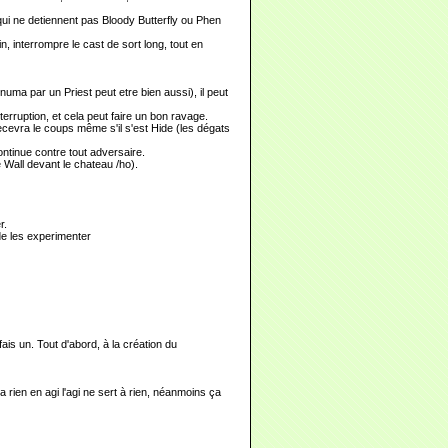
qui ne detiennent pas Bloody Butterfly ou Phen
in, interrompre le cast de sort long, tout en
numa par un Priest peut etre bien aussi), il peut
terruption, et cela peut faire un bon ravage.
ecevra le coups même s'il s'est Hide (les dégats
ntinue contre tout adversaire.
 Wall devant le chateau /ho).
r.
de les experimenter
n fais un. Tout d'abord, à la création du
a rien en agi l'agi ne sert à rien, néanmoins ça