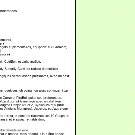
preferances.
 Armure)
er)
dégats suplementaires, équipable sur Garment)
)
esoire)
 ColdBolt, et LightningBolt.
dy Butterfly Card est reduite de moitiée).
 magiques seront assez puissantes, avec un cast
er quelques job points, ou alors continuer à xp
ne Curse et FireBolt selon ses preferences.
izard qui fait le menage avec un skill bien
Magma Donjon lv1 et 2, Byalan lv4 et 5 (utile
 les Anciens Mummies), Juperos, et d'autre que
tre frost, et donc se recoivent les 10 Coups de
aussi être assez rentable donc.
 être detesté en woe.
ut le monde, mais encore, il faut être assez