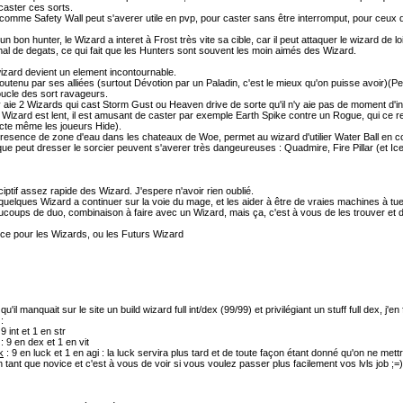
caster ces sorts.
l comme Safety Wall peut s'averer utile en pvp, pour caster sans être interromput, pour ceux 
n bon hunter, le Wizard a interet à Frost très vite sa cible, car il peut attaquer le wizard de lo
al de degats, ce qui fait que les Hunters sont souvent les moin aimés des Wizard.
izard devient un element incontournable.
outenu par ses alliées (surtout Dévotion par un Paladin, c'est le mieux qu'on puisse avoir)(Pe
ucle des sort ravageurs.
'il y aie 2 Wizards qui cast Storm Gust ou Heaven drive de sorte qu'il n'y aie pas de moment d'in
u Wizard est lent, il est amusant de caster par exemple Earth Spike contre un Rogue, qui ce r
ecte même les joueurs Hide).
presence de zone d'eau dans les chateaux de Woe, permet au wizard d'utilier Water Ball en co
ue peut dresser le sorcier peuvent s'averer très dangeureuses : Quadmire, Fire Pillar (et Ice
ciptif assez rapide des Wizard. J'espere n'avoir rien oublié.
quelques Wizard a continuer sur la voie du mage, et les aider à être de vraies machines à tue
aucoups de duo, combinaison à faire avec un Wizard, mais ça, c'est à vous de les trouver et 
e pour les Wizards, ou les Futurs Wizard
u'il manquait sur le site un build wizard full int/dex (99/99) et privilégiant un stuff full dex, j'e
:
 9 int et 1 en str
: 9 en dex et 1 en vit
k
: 9 en luck et 1 en agi : la luck servira plus tard et de toute façon étant donné qu'on ne mettr
n tant que novice et c'est à vous de voir si vous voulez passer plus facilement vos lvls job ;=)