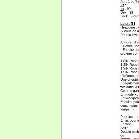
Agi
: 1 ou 9 
Vit
: 1
Int
: 99
Dex
: 99
Luck
: 9 ou 
Le stuff !
Headgear : +
Si vous en a
Pour le low,
Armure : il 
- 1 avec un
- Ensuite d
protège cont
1 Silk Robe 
1 Silk Robe 
1 Silk Robe 
1 Silk Robe 
L'élément po
Une ghostrin
Et également
wiz dans la 
Comme garm
En mode xp,
En Woe/pvp/d
Ensuite, pou
deux mains (
temps...).
Pour les sho
Enfin, pour 
En woe :
Soit :
Double nimb
ou