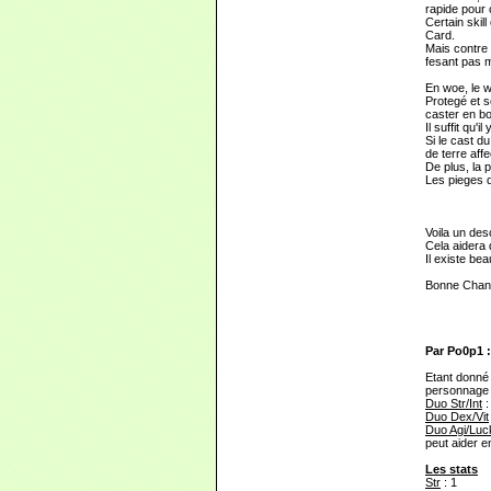
rapide pour 
Certain skil
Card.
Mais contre u
fesant pas m
En woe, le w
Protegé et s
caster en bo
Il suffit qu
Si le cast d
de terre aff
De plus, la 
Les pieges q
Voila un des
Cela aidera 
Il existe be
Bonne Chanc
Par Po0p1 :
Etant donné q
personnage 
Duo Str/Int
:
Duo Dex/Vit
Duo Agi/Luc
peut aider e
Les stats
Str
: 1