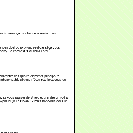
vous trouvez ça moche, ne le mettez pas.
t en duel ou pvp tout seul car si ça vous
rty. La card est l'Evil druid card).
contenter des quatre éléments principaux.
 (indispensable si vous n'êtes pas beaucoup de
uvez vous passer de Shield et prendre un rod à
vp/duel (ou à Biolab :-x mais bon vous avez le
)