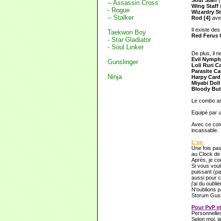
Soul Staff
(
-- Assassin Cross
Wing Staff
- Rogue
Wizardry St
-- Stalker
Rod [4]
avec
Il existe de
Taekwon Boy
Red Ferus
- Star Gladiator
- Soul Linker
De plus, il 
Evil Nymph
Gunslinger
Loli Ruri C
Parasite Ca
Ninja
Harpy Car
Miyabi Doll
Bloody But
Le combo ass
Equipé par u
Avec ce comb
incassable.
L'xp
Une fois pas
au Clock de 
Après, je co
Si vous voul
puissant (pa
aussi pour c
j'ai du oublier
N'oublions p
Storum Gust
Pour PvP e
Personnelleme
Selon moi, l