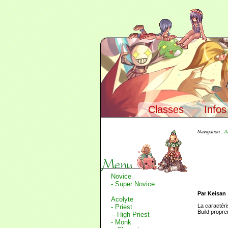
Classes
Infos
Navigation :
A
Novice
- Super Novice
Par Keisan 
Acolyte
La caractéri
- Priest
Build proprem
-- High Priest
- Monk