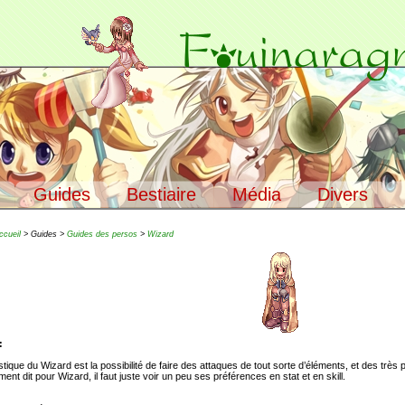
Guides
Bestiaire
Média
Divers
ccueil
> Guides >
Guides des persos
>
Wizard
:
stique du Wizard est la possibilité de faire des attaques de tout sorte d’éléments, et des très
ent dit pour Wizard, il faut juste voir un peu ses préférences en stat et en skill.