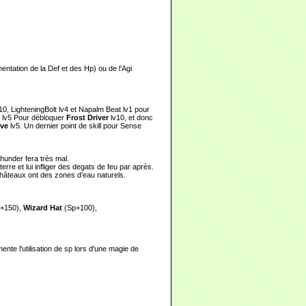
mentation de la Def et des Hp) ou de l’Agi
10, LighteningBolt lv4 et Napalm Beat lv1 pour
t lv5 Pour débloquer
Frost Driver
lv10, et donc
ive
lv5. Un dernier point de skill pour Sense
Thunder fera très mal.
rre et lui infliger des degats de feu par après.
s châteaux ont des zones d’eau naturels.
 +150),
Wizard Hat
(Sp+100),
nte l'utilisation de sp lors d'une magie de