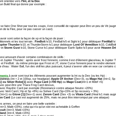
nt orientée vers
l’Int, et la Dex
.
 un Build final qui donne par exemple :
se faire One Shot par tout les coups, il est conseillé de rajouter peut être un peu de Vit (aug
n de la Flee, pour ne pas casser un cast).
avoir sont selon la façon de xp et la façon de jouer :
itionnels et les tout terrain :
FireBolt
lv10, FireBall lv5 et Sight lv1 pour débloquer
FireWall
lv
upiter Thunder
lv10, et ThunderStorm lv1 pour debloquer
Lord Of Vermillion
lv10, ColdBol
0 et
Storm Gust
lv10, Stone Curse lv1 pour débloquer Earth Spike lv3 pour avoir
Heaven Dr
aussi amusant d’avoir certaine combinaison de skills :
 et Jupiter Thunder : après avoir frost l’ennemi, comme il est d’élement glace/eau, le Jupiter 
et FireBolt : du même principe que Frost et JT, stone Curse l’ennemi pour le rendre element te
 d’eau : Water Ball, l’un des skill les plus puissant, il peut s’averer utile en woe car certain
ements
à avoir sont tout les éléments pouvant augmenter la Int ou la Dex (ou les Hp) :
istress
(Int + 2 et 100sp, sur headgear)
Apple Of Archer
(Dex+3), ou
Mage Hat
(Int+2, Sp
1] ou Silver Robe[1]
avec
Pupa Card (+700 Hp)
ou
Mage Coat
(int+1 et Mdef +5)
vec peut être une Thara Frog Card dessus,
avec Raydric Card par exemple (Resistance contre attaque Neutre +20%)
vec Verit Card ( Hp et Sp +8%) ou Sohee Card (Sp+15% et Sp recovery + 3%)
(Int+1) ou
Glove [1]
(Dex+1) avec
Zerom Card
(Dex +3) ou
Vitata Card
(Heal lv1 mais augme
en Card
(Le cast est augmenté de 25%, mais ne peut être interromput par une attaque)
s armes, on peut en faire une belle varietée :
Int+3, Matk+15%), celui qui n'a qu'un slot est achetable à Geffen
cult
(Int+3, Matk+15%)
Wand
(Int+4, Matk+15%)