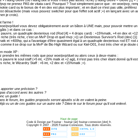
 + Hiding Glove (ou Hiding belt si vous n'êtes pas assez riche) (Hiding Glove = Glove [1] +
pvp ne prenez PAS de vitata card. Pourquoi ? Tout simplement parce que : en woe/pvp, remp
smokie card ou le bonus de 4 en dex est plus important ; et en duel ce n'est pas utile, préfé
est désactivée (mais vous pouvez switcher pour que l'effet soit actif ;=) en lançant avec un
hen je crois).
t l'arme !
woe/pvp/duel vous devez obligatoirement avoir un bâton à UNE main, pour pouvoir mettre un c
âts ) et dans ce cas :
 pauvre, un quadruple dexterious rod (Rod [4] + 4 drops card) : +15%matk, +4 en dex et +12 en 
 riche (très riche, c'est un MvP Drop et quel mvp ;=)) un Dexterious Survivor's Rod (dex) [1]
tk et +400hp, qui a l'avantage d'être quasiment égal à un quadruple dexterious rod ET rod a
s comme il se drop sur la MvP de Bio High Wizard ou sur Kiel-D01, il est très cher et je dout
 en mode XP :
z prendre les mêmes rods que pour woe/pvp/duel ou alors ceux à deux-mains :
es pauvre le soul staff (+5 int, +15% matk et +2 agi), il n'est pas très cher étant donné qu'il e
es riche, le Wizardry Staff : +6 int, +2 dex et +15%matk ;=).
 apporter une précision ?
pas d'accord avec les autres ?
nc un guide !
ans le forum, les guides proposés seront ajoutés si ils en valent la peine.
jà vu un de ces guides sur un autre site ? Dites-le sur le forum pour qu'il soit enlevé.
Haut de page
Code & Design par Fouinar : fouinar [at] fouinar-connexion [dot] fr.
Copyright © 2007 - 2026 Fouinar-Connexion. Tous droits réservés.