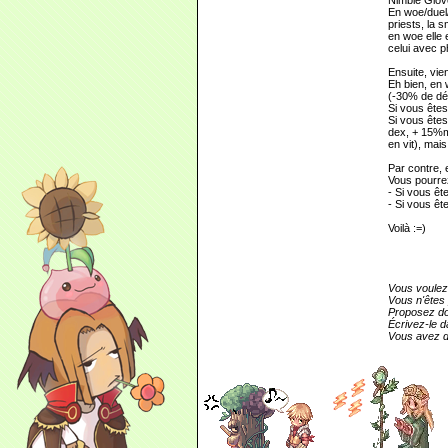
Nimble Glove
En woe/duel/
priests, la 
en woe elle 
celui avec p
Ensuite, vien
Eh bien, en 
(-30% de dég
Si vous êtes
Si vous êtes
dex, + 15%ma
en vit), mai
Par contre,
Vous pourre
- Si vous êt
- Si vous êt
Voilà :=)
Vous voulez
Vous n'êtes 
Proposez do
Écrivez-le d
Vous avez dé