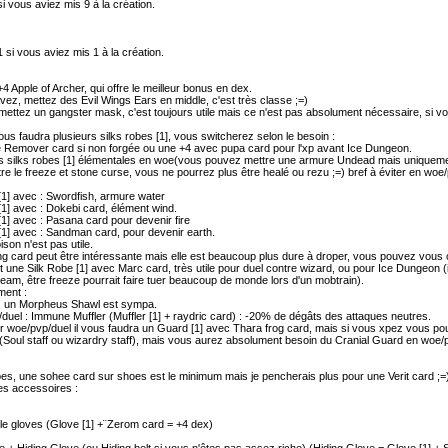
si vous aviez mis 9 à la création.
1 si vous aviez mis 1 à la création.
4 Apple of Archer, qui offre le meilleur bonus en dex.
vez, mettez des Evil Wings Ears en middle, c'est très classe ;=)
 mettez un gangster mask, c'est toujours utile mais ce n'est pas absolument nécessaire, si 
vous faudra plusieurs silks robes [1], vous switcherez selon le besoin :
e Remover card si non forgée ou une +4 avec pupa card pour l'xp avant Ice Dungeon.
es silks robes [1] élémentales en woe(vous pouvez mettre une armure Undead mais uniquemen
re le freeze et stone curse, vous ne pourrez plus être healé ou rezu ;=) bref à éviter en woe/pa
[1] avec : Swordfish, armure water
[1] avec : Dokebi card, élément wind.
[1] avec : Pasana card pour devenir fire
[1] avec : Sandman card, pour devenir earth.
ison n'est pas utile.
g card peut être intéressante mais elle est beaucoup plus dure à droper, vous pouvez vous 
 une Silk Robe [1] avec Marc card, très utile pour duel contre wizard, ou pour Ice Dungeon
team, être freeze pourrait faire tuer beaucoup de monde lors d'un mobtrain).
ent :
 un Morpheus Shawl est sympa.
uel : Immune Muffler (Muffler [1] + raydric card) : -20% de dégâts des attaques neutres.
r woe/pvp/duel il vous faudra un Guard [1] avec Thara frog card, mais si vous xpez vous po
Soul staff ou wizardry staff), mais vous aurez absolument besoin du Cranial Guard en woe/p
es, une sohee card sur shoes est le minimum mais je pencherais plus pour une Verit card ;=
les accessoires :
le gloves (Glove [1] +¨Zerom card = +4 dex)