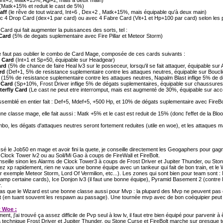
Int+5, Matk+15%, Agi+2, mais à deux main)
(Matk+15% et reduit le cast de 5%)
aff
(le rêve de tout wizard, Int+6 , Dex+2 , Matk+15%, mais équipable qu'à deux main)
 4 Drop Card (dex+1 par card) ou avec 4 Fabre Card (Vit+1 et Hp+100 par card) selon les 
s Card qui fait augmenter la puissances des sorts, tel :
 Card
(5% de degats suplementaire avec Fire Pillar et Meteor Storm)
ne faut pas oublier le combo de Card Mage, composée de ces cards suivants :
 Card
(Int+1 et Sp+50, équipable sur Headgear)
ard
(5% de chance de faire Heal lv3 sur le posseceur, lorsqu'il se fait attaquer, équipable sur
rd
(Def+1, 5% de resistance suplementaire contre les attaques neutres, équipable sur Boucli
d
(15% de resistance suplementaire contre les attaques neutres, Napalm Blast inflige 5% de 
 Card
(Sp+10%, Frost Driver inflige 5% de dégats suplementaires, équipable sur chaussures
terfly Card
(Le cast ne peut etre interromput, mais est augmenté de 30%, équipable sur acc
emblé en entier fait : Def+5, Mdef+5, +500 Hp, et 10% de dégats suplementaire avec FireBolt,
ne classe mage, elle fait aussi : Matk +5% et le cast est reduit de 15% (donc l'effet de la Bloo
o, les dégats d'attaques neutres seront fortement reduites (utile en woe), et les attaques
sé le Job50 en mage et avoir fini la quete, je conseille directement les Geogaphers pour gagn
Clock Tower lv2 ou au Soil/Mi Gao à coups de FireWall et FireBolt.
nseille sinon les Alarms de Clock Tower3 à coups de Frost Driver et Jupiter Thunder, ou Sto
ez xp rapidement, rien ne vaux une bonne équipe avec un tankeur qui fait de bon train, et le W
r exemple Meteor Storm, Lord Of Vermilion, etc...). Les zones qui sont bien pour team sont : 
amp certaine cards), Ice Donjon lv3 (il faut une bonne équipe), Pyramid Basement 2 (contre
.
as que le Wizard est une bonne classe aussi pour Mvp : la plupard des Mvp ne peuvent pas e
 (en tuant souvent les respawn au passage). Une tournée mvp avec de bon coéquipier peut 
t Woe :
nt, j'ai trouvé ça assez difficile de Pvp seul à low lv, il faut etre bien équipé pour parvenir à
a technique Frost Driver et Jupiter Thunder, ou Stone Curse et FireBolt marche sur presque to