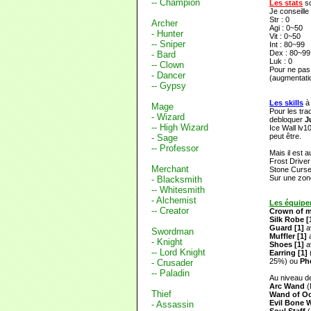
-- Champion
Les stats
so
Je conseille
Str : 0
Archer
Agi : 0~50
- Hunter
Vit : 0~50
-- Sniper
Int : 80~99
Dex : 80~99
- Bard
Luk : 0
-- Clown
Pour ne pas 
- Dancer
(augmentatio
-- Gypsy
Les skills
à 
Mage
Pour les trad
- Wizard
debloquer
J
-- High Wizard
Ice Wall lv1
peut être.
- Sage
-- Professor
Mais il est 
Frost Driver
Merchant
Stone Curse 
Sur une zone
- Blacksmith
-- Whitesmith
- Alchemist
Les équip
-- Creator
Crown of m
Silk Robe [
Guard [1]
a
Swordman
Muffler [1]
- Knight
Shoes [1]
a
-- Lord Knight
Earring [1]
25%) ou
Ph
- Crusader
-- Paladin
Au niveau de
Arc Wand
(
Thief
Wand of Oc
Evil Bone 
- Assassin