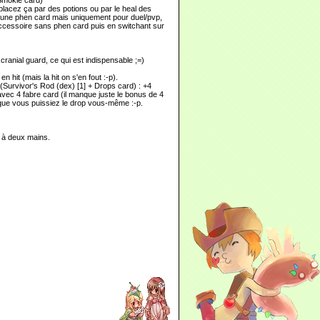
 Smokie card)
lacez ça par des potions ou par le heal des
rez une phen card mais uniquement pour duel/pvp,
 accessoire sans phen card puis en switchant sur
ranial guard, ce qui est indispensable ;=)
hit (mais la hit on s'en fout :-p).
 (Survivor's Rod (dex) [1] + Drops card) : +4
vec 4 fabre card (il manque juste le bonus de 4
e que vous puissiez le drop vous-même :-p.
st à deux mains.