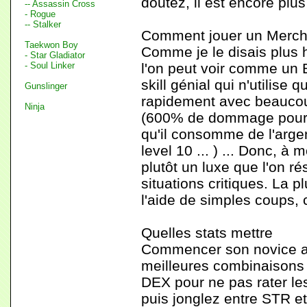
doutez, il est encore plus
-- Assassin Cross
- Rogue
-- Stalker
Comment jouer un Mercha
Taekwon Boy
Comme je le disais plus 
- Star Gladiator
- Soul Linker
l'on peut voir comme un
skill génial qui n'utilise
Gunslinger
rapidement avec beaucoup
Ninja
(600% de dommage pour un
qu'il consomme de l'arge
level 10 ... ) ... Donc, à 
plutôt un luxe que l'on 
situations critiques. La 
l'aide de simples coups, c
Quelles stats mettre
Commencer son novice ave
meilleures combinaisons 
DEX pour ne pas rater l
puis jonglez entre STR e