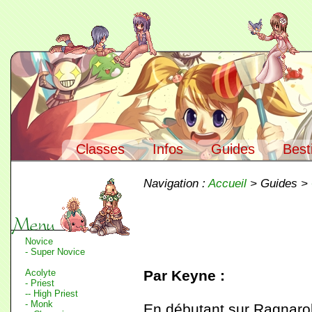
Classes
Infos
Guides
Best
Navigation :
Accueil
> Guides >
Novice
- Super Novice
Acolyte
Par Keyne :
- Priest
-- High Priest
- Monk
En débutant sur Ragnarok