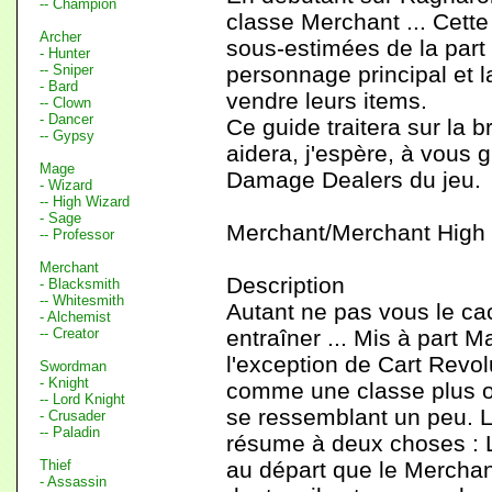
-- Champion
classe Merchant ... Cette
Archer
sous-estimées de la part
- Hunter
-- Sniper
personnage principal et l
- Bard
vendre leurs items.
-- Clown
- Dancer
Ce guide traitera sur la
-- Gypsy
aidera, j'espère, à vous g
Mage
Damage Dealers du jeu.
- Wizard
-- High Wizard
- Sage
Merchant/Merchant High
-- Professor
Merchant
Description
- Blacksmith
-- Whitesmith
Autant ne pas vous le ca
- Alchemist
-- Creator
entraîner ... Mis à part 
l'exception de Cart Revol
Swordman
- Knight
comme une classe plus o
-- Lord Knight
se ressemblant un peu. L
- Crusader
-- Paladin
résume à deux choses : 
Thief
au départ que le Merchan
- Assassin