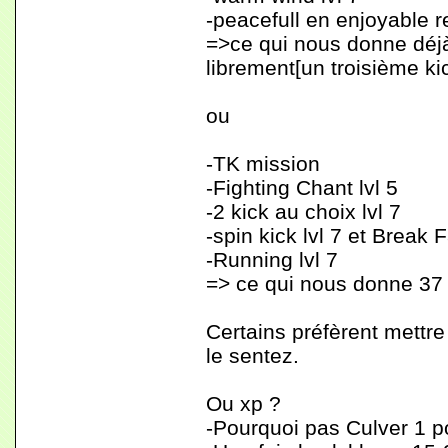
-peacefull en enjoyable re
=>ce qui nous donne déjà 
librement[un troisième ki
ou
-TK mission
-Fighting Chant lvl 5
-2 kick au choix lvl 7
-spin kick lvl 7 et Break F
-Running lvl 7
=> ce qui nous donne 37 p
Certains préfèrent mettre
le sentez.
Ou xp ?
-Pourquoi pas Culver 1 po