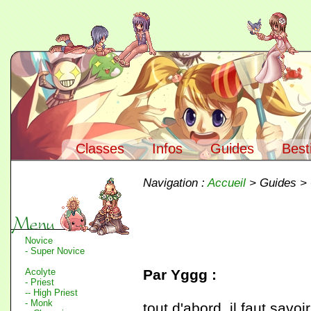
Classes
Infos
Guides
Best
Navigation :
Accueil
> Guides >
Novice
- Super Novice
Acolyte
Par Yggg :
- Priest
-- High Priest
- Monk
tout d'abord, il faut sav