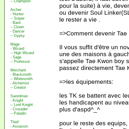
-- Champion
pour la suite) à vie, deve
Archer
ou devenir Soul Linker(SL
- Hunter
-- Sniper
le rester a vie .
- Bard
-- Clown
- Dancer
=>Comment devenir Tae
-- Gypsy
Mage
Il vous suffit d'être un 
- Wizard
-- High Wizard
une des maisons à gauche
- Sage
s'appelle Tae Kwon boy s
-- Professor
passez directement Tae 
Merchant
- Blacksmith
-- Whitesmith
=>les équipements:
- Alchemist
-- Creator
les TK se battent avec le
Swordman
- Knight
les handicapent au niveau
-- Lord Knight
plus d'aspd^_^
- Crusader
-- Paladin
Thief
pour le reste des equips,
- Assassin