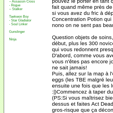
pouvez le porter en tant 
-- Assassin Cross
- Rogue
fait quand même près de 
-- Stalker
si vous avez du fric à 
Taekwon Boy
Concentration Potion qui 
- Star Gladiator
- Soul Linker
nono on ne sent pas beau
Gunslinger
Question objets de soins,
Ninja
début, plus les 300 novi
qui vous redonnent presqu
D'abord, comme vous avez
vous n'êtes pas encore jo
ne sait jamais!
Puis, allez sur la map à l
eggs (les TBE malgré leu
ensuite une fois que les 
:|)Commencez à taper du 
(PS:Si vous maîtrisez bi
dessus et faites Act Dead
gros-risque que ça décon