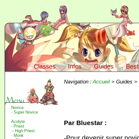
Classes
Infos
Guides
Best
Navigation :
Accueil
> Guides >
Novice
- Super Novice
Acolyte
Par Bluestar :
- Priest
-- High Priest
- Monk
-Pour devenir super novic