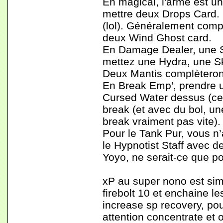
En magical, l'arme est un
mettre deux Drops Card. 
(lol). Généralement com
deux Wind Ghost card.
En Damage Dealer, une Sta
mettez une Hydra, une S
Deux Mantis complèteron
En Break Emp', prendre 
Cursed Water dessus (ce q
break (et avec du bol, u
break vraiment pas vite).
Pour le Tank Pur, vous n
le Hypnotist Staff avec de
Yoyo, ne serait-ce que po
xP au super nono est sim
firebolt 10 et enchaine l
increase sp recovery, pou
attention concentrate et ow