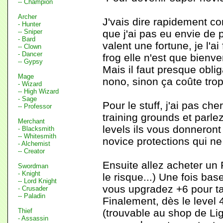
-- Champion
Archer
J'vais dire rapidement c
- Hunter
-- Sniper
que j'ai pas eu envie de 
- Bard
valent une fortune, je l'
-- Clown
- Dancer
frog elle n'est que bienv
-- Gypsy
Mais il faut presque obli
Mage
nono, sinon ça coûte trop
- Wizard
-- High Wizard
- Sage
Pour le stuff, j'ai pas ch
-- Professor
training grounds et parle
Merchant
levels ils vous donneront
- Blacksmith
-- Whitesmith
novice protections qui ne
- Alchemist
-- Creator
Ensuite allez acheter un 
Swordman
- Knight
le risque...) Une fois ba
-- Lord Knight
vous upgradez +6 pour tap
- Crusader
-- Paladin
Finalement, dès le level
Thief
(trouvable au shop de Li
- Assassin