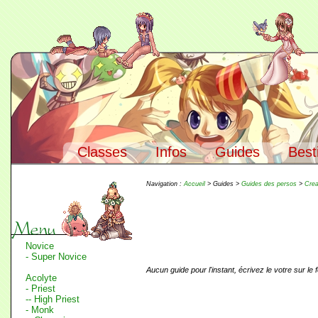
Classes
Infos
Guides
Best
Navigation :
Accueil
> Guides >
Guides des persos
>
Crea
Novice
- Super Novice
Aucun guide pour l'instant, écrivez le votre sur le 
Acolyte
- Priest
-- High Priest
- Monk