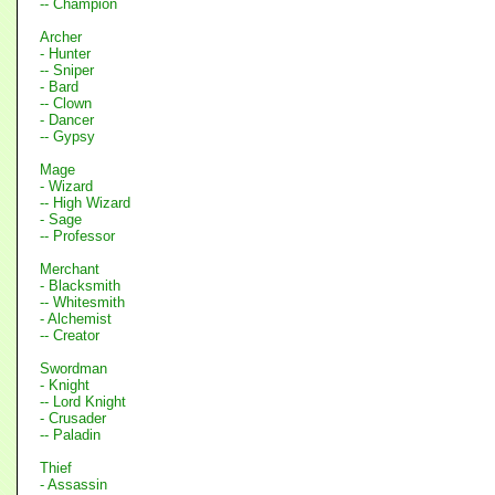
-- Champion
Archer
- Hunter
-- Sniper
- Bard
-- Clown
- Dancer
-- Gypsy
Mage
- Wizard
-- High Wizard
- Sage
-- Professor
Merchant
- Blacksmith
-- Whitesmith
- Alchemist
-- Creator
Swordman
- Knight
-- Lord Knight
- Crusader
-- Paladin
Thief
- Assassin