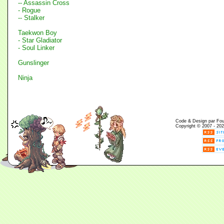
-- Assassin Cross
- Rogue
-- Stalker
Taekwon Boy
- Star Gladiator
- Soul Linker
Gunslinger
Ninja
Code & Design par Fouin
Copyright © 2007 - 202