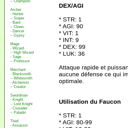
-- Champion
DEX/AGI
Archer
- Hunter
-- Sniper
* STR: 1
- Bard
* AGI: 90
-- Clown
- Dancer
* VIT: 1
-- Gypsy
* INT: 9
Mage
* DEX: 99
- Wizard
-- High Wizard
* LUK: 36
- Sage
-- Professor
Attaque rapide et puissan
Merchant
aucune défense ce qui im
- Blacksmith
-- Whitesmith
optimale.
- Alchemist
-- Creator
Swordman
- Knight
Utilisation du Faucon
-- Lord Knight
- Crusader
-- Paladin
* STR: 1
Thief
* AGI: 80-99
- Assassin