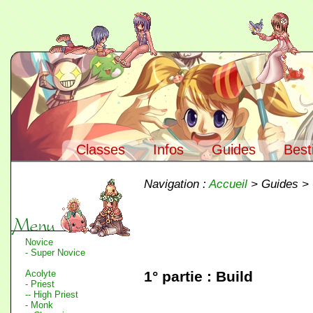
Classes
Infos
Guides
Best
Navigation :
Accueil
> Guides >
Novice
- Super Novice
Acolyte
1° partie : Build
- Priest
-- High Priest
- Monk