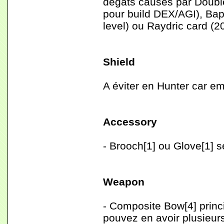
dégâts causés par Doubl
pour build DEX/AGI), Baph
level) ou Raydric card (2
Shield
A éviter en Hunter car em
Accessory
- Brooch[1] ou Glove[1] s
Weapon
- Composite Bow[4] princi
pouvez en avoir plusieurs