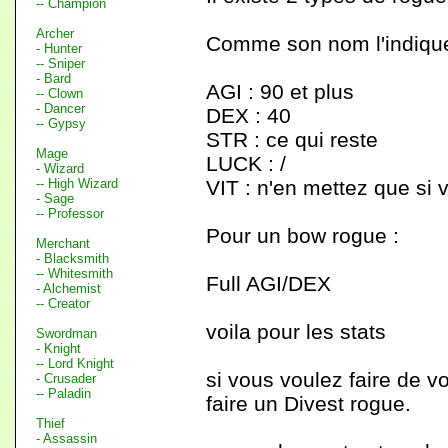
-- Champion
Archer
Comme son nom l'indique,
- Hunter
-- Sniper
- Bard
AGI : 90 et plus
-- Clown
- Dancer
DEX : 40
-- Gypsy
STR : ce qui reste
Mage
LUCK : /
- Wizard
-- High Wizard
VIT : n'en mettez que si 
- Sage
-- Professor
Pour un bow rogue :
Merchant
- Blacksmith
-- Whitesmith
Full AGI/DEX
- Alchemist
-- Creator
voila pour les stats
Swordman
- Knight
-- Lord Knight
si vous voulez faire de v
- Crusader
-- Paladin
faire un Divest rogue.
Thief
- Assassin