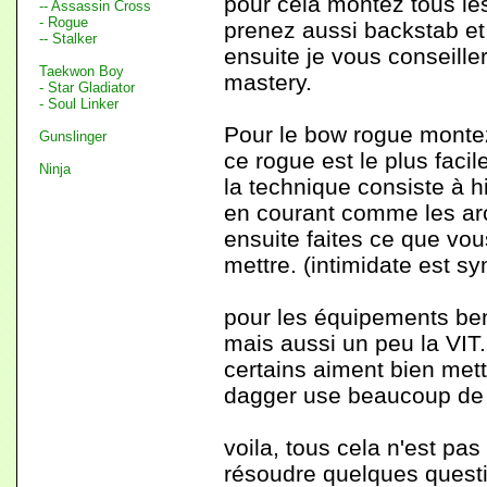
pour cela montez tous les
-- Assassin Cross
- Rogue
prenez aussi backstab et 
-- Stalker
ensuite je vous conseille
Taekwon Boy
mastery.
- Star Gladiator
- Soul Linker
Pour le bow rogue montez 
Gunslinger
ce rogue est le plus facil
Ninja
la technique consiste à h
en courant comme les arc
ensuite faites ce que vou
mettre. (intimidate est s
pour les équipements ben 
mais aussi un peu la VIT.
certains aiment bien mett
dagger use beaucoup de
voila, tous cela n'est pas
résoudre quelques quest