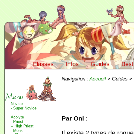
Classes
Infos
Guides
Best
Navigation :
Accueil
> Guides >
Novice
- Super Novice
Acolyte
Par Oni :
- Priest
-- High Priest
- Monk
Il existe 2 types de rogu